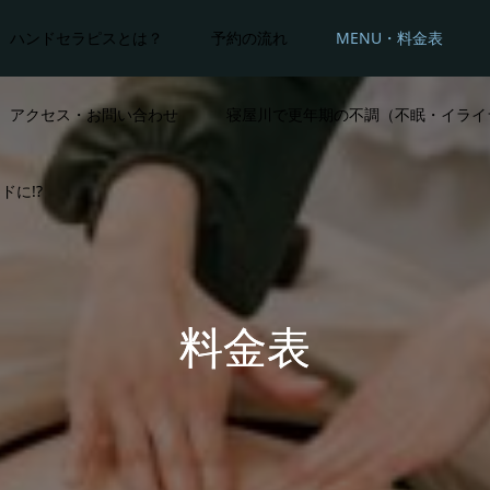
ハンドセラピスとは？
予約の流れ
MENU・料金表
アクセス・お問い合わせ
寝屋川で更年期の不調（不眠・イライ
ドに!?
料金表