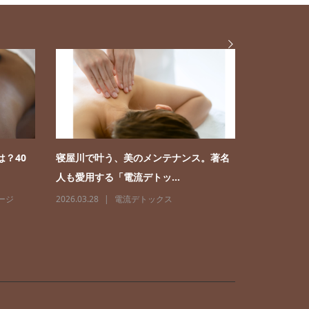
は？40
寝屋川で叶う、美のメンテナンス。著名
寝屋川で慢
人も愛用する「電流デトッ...
める腸もみ＆
ージ
2026.03.28
電流デトックス
2026.08.03