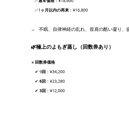
✅
通常価格
：¥18,600
✅1
ヶ月以内の再来
：¥16,800
不眠、自律神経の乱れ、首肩の酷い凝り、
→
🌿極上のよもぎ蒸し（回数券あり）
🔹
回数券価格
✔ 9
回
：¥34,200
✔
6回
：¥23,280
✔
3回
：¥12,000