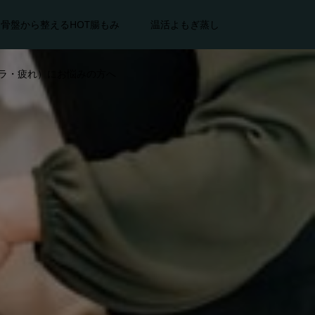
骨盤から整えるHOT腸もみ
温活よもぎ蒸し
ラ・疲れ）にお悩みの方へ