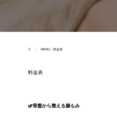
MENU・料金表
料金表
🌿
骨盤から
整える腸もみ