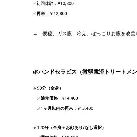
✅
初回体験
：¥10,800
✅
再来
：￥12,800
→ 便秘、ガス腹、冷え、ぽっこりお腹を改善
🌿ハンドセラピス（微弱電流トリートメ
🔹90
分（全身）
✅
通常価格
：¥14,400
✅1
ヶ月以内の再来
：¥13,400
🔹120
分（全身＋お顔あり/なし選択）