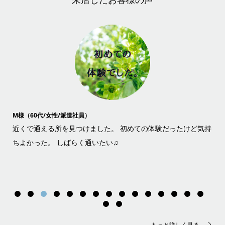
M様（60代/女性/派遣社員）
H様
が、
近くで通える所を見つけました。 初めての体験だったけど気持
め
ま
ちよかった。 しばらく通いたい♫
笑
ッ
ま
の
す
もっと詳しく見る