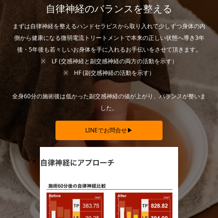
自律神経のバランスを整える
まずは自律神経を整えるハンドセラピスから取り入れて少しずつ身体の内
側から健康になる微弱電流トリートメントで本来の正しい状態へ導き3年
後・5年後も若々しいお身体を手に入れるお手伝いをさせて頂きます。
※ LF (交感神経と副交感神経の両方の活動を示す）
※ HF (副交感神経の活動を示す）
全身60分の施術後は低かった副交感神経の値が上がり、バランスが整いま
した。
LINEでお問合せ▶