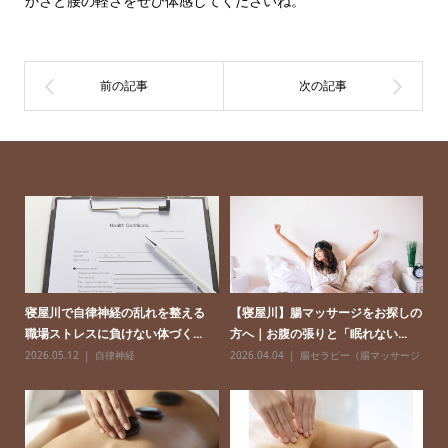
かさと腰の軽さをぜひ体感してくださいね。
眠の
寝屋川で自律神経の乱れを整える
【寝屋川】腸マッサージをお探しの
寝
職場ストレスに負けない体づく...
方へ｜お腹の張りと「眠れない...
を
2026.05.12
自律神経
2026.04.04
腸セラピー（腸マッサージ
20