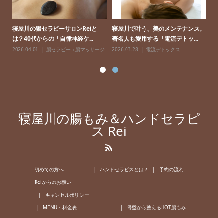
ンで
寝屋川の腸セラピーサロンReiと
寝屋川で叶う、美のメンテナンス。
家
は？40代からの「自律神経ケ...
著名人も愛用する「電流デトッ...
川
2026.04.01
腸セラピー（腸マッサージ
2026.03.28
電流デトックス
20
寝屋川の腸もみ＆ハンドセラピ
ス Rei
初めての方へ
ハンドセラピスとは？
予約の流れ
Reiからのお願い
キャンセルポリシー
MENU・料金表
骨盤から整えるHOT腸もみ